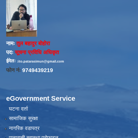
नामः
तुल बहादुर बोहोरा
पदः
सूचना प्रविधि अधिकृत
ईमेलः
:ito.patarasimun@gmail.com
फोन नंः
9749439219
eGovernment Service
घटना दर्ता
सामाजिक सुरक्षा
नागरिक वडापत्र
पातारासी स्वास्थ्य प्रोफाइल