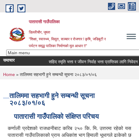
Skip to main content
पातारासी गाउँपालिका
डिल्लीचौर, जुम्ला
"शिक्षा¸ स्वास्थ्य¸ विद्युत¸ सञ्चार र रोजगार ! कृषि¸ जडिबुटी र
पर्यटन समृद्ध पालिका निर्माणको मुल आधार !!"
समाचार
सहिद स्मृति भत्ता र जीवन निर्वाह भत्ता प्राप्तिका लागि निवेदन पेश
You are here
Home
» तालिममा सहभागी हुने सम्बन्धी सूचना २०८३/०१/०६
तालिममा सहभागी हुने सम्बन्धी सूचना
२०८३/०१/०६
पातारासी गाउँपालिको संक्षिप्त परिचय
कर्णाली प्रदेशको राजधानीबाट करिब २५० कि. मि. उत्तरमा रहेको यस
पातारासी गाउँपालिकाको प्राय अधिकांश भाग हिमाली भूभागले ढाकेको छ