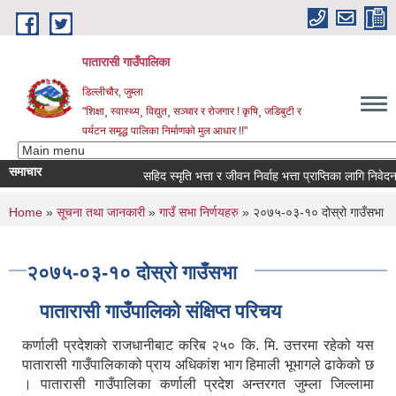
Skip to main content
पातारासी गाउँपालिका
डिल्लीचौर, जुम्ला
"शिक्षा¸ स्वास्थ्य¸ विद्युत¸ सञ्चार र रोजगार ! कृषि¸ जडिबुटी र
पर्यटन समृद्ध पालिका निर्माणको मुल आधार !!"
समाचार
सहिद स्मृति भत्ता र जीवन निर्वाह भत्ता प्राप्तिका लागि निवेदन पेश
You are here
Home
»
सूचना तथा जानकारी
»
गाउँ सभा निर्णयहरु
» २०७५-०३-१० दोस्रो गाउँसभा
२०७५-०३-१० दोस्रो गाउँसभा
पातारासी गाउँपालिको संक्षिप्त परिचय
कर्णाली प्रदेशको राजधानीबाट करिब २५० कि. मि. उत्तरमा रहेको यस
पातारासी गाउँपालिकाको प्राय अधिकांश भाग हिमाली भूभागले ढाकेको छ
। पातारासी गाउँपालिका कर्णाली प्रदेश अन्तरगत जुम्ला जिल्लामा