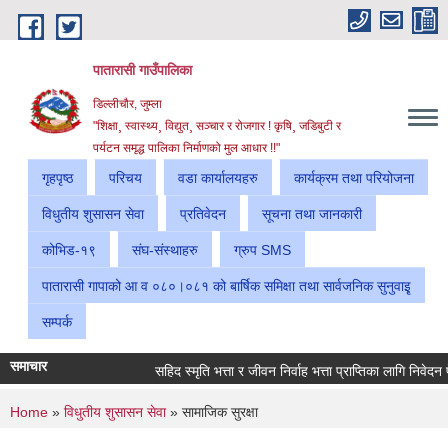
Skip to main content
पातारासी गाउँपालिका
डिल्लीचौर, जुम्ला
"शिक्षा¸ स्वास्थ्य¸ विद्युत¸ सञ्चार र रोजगार ! कृषि¸ जडिबुटी र
पर्यटन समृद्ध पालिका निर्माणको मुल आधार !!"
गृहपृष्ठ
परिचय
वडा कार्यालयहरु
कार्यक्रम तथा परियोजना
विधुतीय शुसासन सेवा
प्रतिवेदन
सूचना तथा जानकारी
कोभिड-१९
संघ-संस्थाहरु
ग्रुप SMS
पातारासी गापाको आ व ०८०।०८१ को बार्षिक समिक्षा तथा सार्वजनिक सुनुवाइृ
सम्पर्क
समाचार
सहिद स्मृति भत्ता र जीवन निर्वाह भत्ता प्राप्तिका लागि निवेदन पेश 
You are here
Home
»
विधुतीय शुसासन सेवा
» सामाजिक सुरक्षा