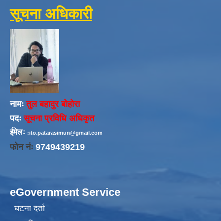
सूचना अधिकारी
नामः
तुल बहादुर बोहोरा
पदः
सूचना प्रविधि अधिकृत
ईमेलः
:ito.patarasimun@gmail.com
फोन नंः
9749439219
eGovernment Service
घटना दर्ता