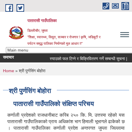
Skip to main content
पातारासी गाउँपालिका
डिल्लीचौर, जुम्ला
"शिक्षा¸ स्वास्थ्य¸ विद्युत¸ सञ्चार र रोजगार ! कृषि¸ जडिबुटी र
पर्यटन समृद्ध पालिका निर्माणको मुल आधार !!"
समाचार
स्याउको फल टिप्ने र बिक्रिवितरण गर्ने सम्बन्धी सुचना |
You are here
Home
» श्री पुर्णसिंग बोहोरा
श्री पुर्णसिंग बोहोरा
पातारासी गाउँपालिको संक्षिप्त परिचय
कर्णाली प्रदेशको राजधानीबाट करिब २५० कि. मि. उत्तरमा रहेको यस
पातारासी गाउँपालिकाको प्राय अधिकांश भाग हिमाली भूभागले ढाकेको छ
। पातारासी गाउँपालिका कर्णाली प्रदेश अन्तरगत जुम्ला जिल्लामा