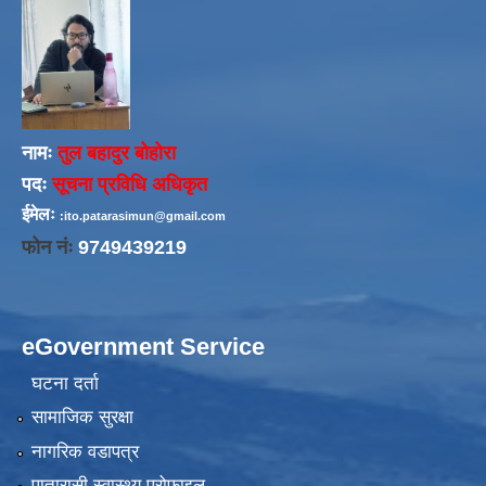
नामः
तुल बहादुर बोहोरा
पदः
सूचना प्रविधि अधिकृत
ईमेलः
:ito.patarasimun@gmail.com
फोन नंः
9749439219
eGovernment Service
घटना दर्ता
सामाजिक सुरक्षा
नागरिक वडापत्र
पातारासी स्वास्थ्य प्रोफाइल