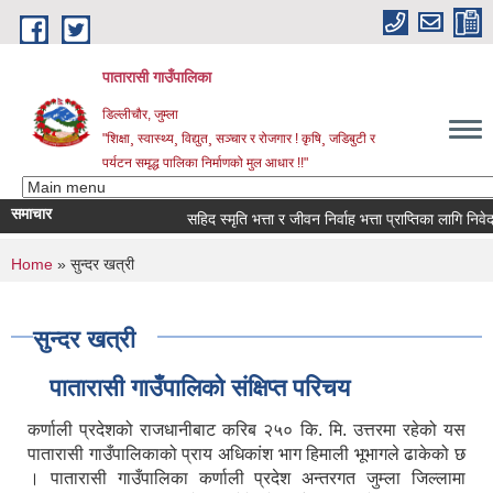
Skip to main content
पातारासी गाउँपालिका
डिल्लीचौर, जुम्ला
"शिक्षा¸ स्वास्थ्य¸ विद्युत¸ सञ्चार र रोजगार ! कृषि¸ जडिबुटी र
पर्यटन समृद्ध पालिका निर्माणको मुल आधार !!"
समाचार
सहिद स्मृति भत्ता र जीवन निर्वाह भत्ता प्राप्तिका लागि निवेदन प
You are here
Home
» सुन्दर खत्री
सुन्दर खत्री
पातारासी गाउँपालिको संक्षिप्त परिचय
कर्णाली प्रदेशको राजधानीबाट करिब २५० कि. मि. उत्तरमा रहेको यस
पातारासी गाउँपालिकाको प्राय अधिकांश भाग हिमाली भूभागले ढाकेको छ
। पातारासी गाउँपालिका कर्णाली प्रदेश अन्तरगत जुम्ला जिल्लामा