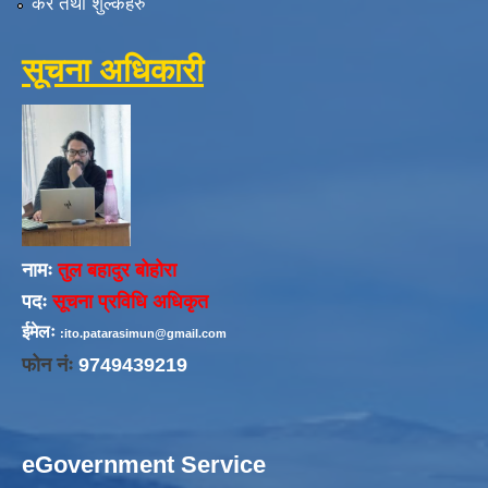
कर तथा शुल्कहरु
सूचना अधिकारी
नामः
तुल बहादुर बोहोरा
पदः
सूचना प्रविधि अधिकृत
ईमेलः
:ito.patarasimun@gmail.com
फोन नंः
9749439219
eGovernment Service