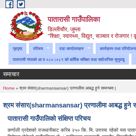
Skip to main content
पातारासी गाउँपालिका
डिल्लीचौर, जुम्ला
"शिक्षा¸ स्वास्थ्य¸ विद्युत¸ सञ्चार र रोजगार 
गृहपृष्ठ
परिचय
वडा कार्यालयहरु
कार्यक्रम तथा परियोजन
पातारासी गापाको आ व ०८०।०८१ को बार्षिक समिक्षा तथा सार्वजनिक सुनुवाइृ
समाचार
You are here
Home
» श्रम संसार(sharmansansar) प्रणालीमा आबद्ध हुने सम्वन्धमा |
श्रम संसार(sharmansansar) प्रणालीमा आबद्ध हुने सम्
पातारासी गाउँपालिको संक्षिप्त परिचय
कर्णाली प्रदेशको राजधानीबाट करिब २५० कि. मि. उत्तरमा रहेको यस पातार