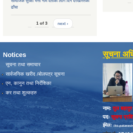
सामाजिक सुरक्षा भत्ता नाम दर्ताका लागि दिने दरखास्तको
ढाँचा
1 of 3
next ›
सूचना अध
Notices
सूचना तथा समाचार
सार्वजनिक खरीद /बोलपत्र सूचना
एन, कानुन तथा निर्देशिका
कर तथा शुल्कहरु
नामः
तुल बहादुर
पदः
सूचना प्रव
ईमेलः
:ito.patara