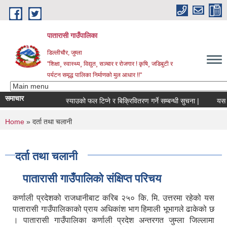
Skip to main content
पातारासी गाउँपालिका
डिल्लीचौर, जुम्ला
"शिक्षा¸ स्वास्थ्य¸ विद्युत¸ सञ्चार र रोजगार ! कृषि¸ जडिबुटी र
पर्यटन समृद्ध पालिका निर्माणको मुल आधार !!"
समाचार
स्याउको फल टिप्ने र बिक्रिवितरण गर्ने सम्बन्धी सुचना |
यस पा
You are here
Home
» द‍र्ता तथा चलानी
द‍र्ता तथा चलानी
पातारासी गाउँपालिको संक्षिप्त परिचय
कर्णाली प्रदेशको राजधानीबाट करिब २५० कि. मि. उत्तरमा रहेको यस
पातारासी गाउँपालिकाको प्राय अधिकांश भाग हिमाली भूभागले ढाकेको छ
। पातारासी गाउँपालिका कर्णाली प्रदेश अन्तरगत जुम्ला जिल्लामा