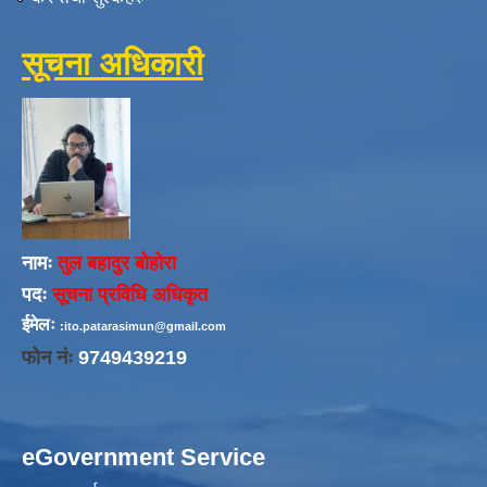
सूचना अधिकारी
नामः
तुल बहादुर बोहोरा
पदः
सूचना प्रविधि अधिकृत
ईमेलः
:ito.patarasimun@gmail.com
फोन नंः
9749439219
eGovernment Service